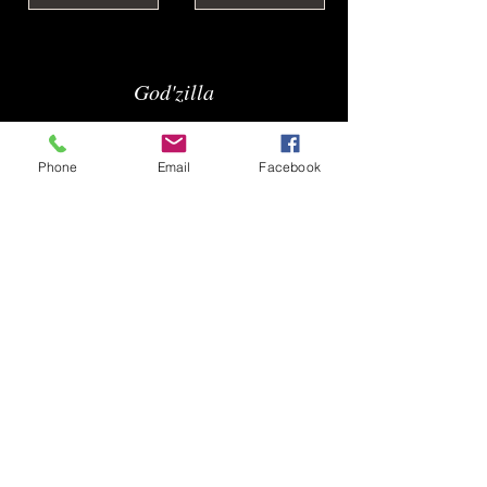
God'zilla
Phone
Email
Facebook
Vidéos
Photos
Récréa'son