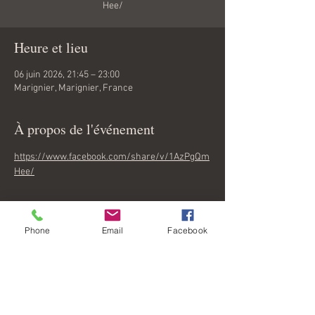
Hee/
Heure et lieu
06 juin 2026, 21:45 – 23:00
Marignier, Marignier, France
À propos de l'événement
https://www.facebook.com/share/v/1AzPgQm
Hee/
Afficher plus
Phone
Email
Facebook
Partager cet événement