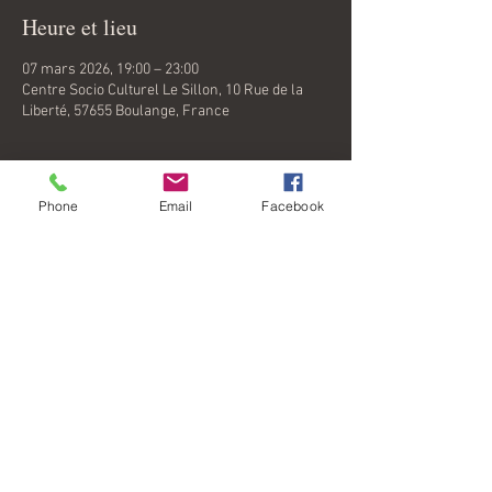
Heure et lieu
07 mars 2026, 19:00 – 23:00
Centre Socio Culturel Le Sillon, 10 Rue de la
Liberté, 57655 Boulange, France
Phone
Email
Facebook
Partager cet événement
Email : montderock@gmail.com
Tel :
+33 6 20 61 53 65
© 2026
Abonnez vous à notre newsletter