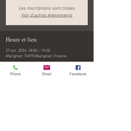
Les inscriptions sont closes
Voir d'autres événements
Heure et lieu
27 avr. 2024, 18:00 – 19:30
Marignier, 74970 Marignier, France
Phone
Email
Facebook
Partager cet événement
Email : montderock@gmail.com